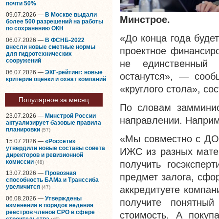
почти 50%
09.07.2026 —
В Москве выдали
Минстрое.
более 500 разрешений на работы
по сохранению ОКН
«До конца года буде
06.07.2026 —
В ФСНБ-2022
внесли новые сметные нормы
проектное финансир
для гидротехнических
сооружений
не единственный 
06.07.2026 —
ЭКГ-рейтинг: новые
останутся», — сооб
критерии оценки и охват компаний
«круглого стола», со
Популярное за месяц
По словам замминис
23.07.2026 —
Минстрой России
направлении. Наприм
актуализирует базовые правила
планировки
(57)
«Мы совместно с ДО
15.07.2026 —
«Россети»
утвердили новые составы совета
ИЖС из разных мате
директоров и ревизионной
комиссии
получить госэксперт
(48)
13.07.2026 —
Провозная
предмет залога, сфо
способность БАМа и Транссиба
увеличится
аккредитуете компани
(47)
06.08.2026 —
Утверждены
получите понятный
изменения в порядок ведения
реестров членов СРО в сфере
стоимость. А покуп
строительства