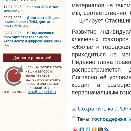
(45)
материалов на таком-
17.07.2026 —
Членов СРО стало
меньше
(45)
мы, соответственно,
20.07.2026 —
Доля застройщиков,
— цитирует Стасиши
применяющих ТИМ, достигла
почти 50%
(44)
Развитие индивидуа
27.07.2026 —
В Подмосковье
проходит стратсессия по
ключевых факторов 
капремонту и цифровизации ЖКХ
«Жилье и городская
(40)
приходиться не ме
Диалог с редакцией
Недавно глава прав
Если Вы хотите стать
распространяется 
нашим автором,
выразить своё
Согласно её услови
экспертное мнение в
кредит в разме
новости или статье,
присылайте ваши
первоначальным взн
материалы на
info@sroportal.ru
Сохранить как PDF
Темы:
господдержка
,