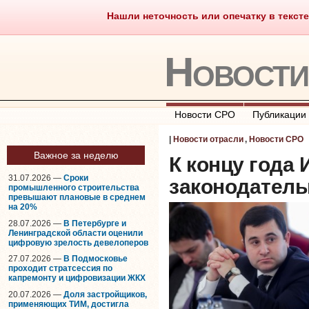
Нашли неточность или опечатку в тексте
Саморегулирование
Что тако
Новост
Новости СРО
Публикации
|
Новости отрасли
,
Новости СРО
Важное за неделю
К концу года
31.07.2026 —
Сроки
законодатель
промышленного строительства
превышают плановые в среднем
на 20%
28.07.2026 —
В Петербурге и
Ленинградской области оценили
цифровую зрелость девелоперов
27.07.2026 —
В Подмосковье
проходит стратсессия по
капремонту и цифровизации ЖКХ
20.07.2026 —
Доля застройщиков,
применяющих ТИМ, достигла