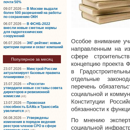
почти 50%
09.07.2026 —
В Москве выдали
более 500 разрешений на работы
по сохранению ОКН
06.07.2026 —
В ФСНБ-2022
внесли новые сметные нормы
для гидротехнических
сооружений
Особое внимание уч
06.07.2026 —
ЭКГ-рейтинг: новые
критерии оценки и охват компаний
направленным на из
сфере строительст
Популярное за месяц
концепцию проекта Ф
23.07.2026 —
Минстрой России
в Градостроитель
актуализирует базовые правила
планировки
(57)
отдельные законо
15.07.2026 —
«Россети»
перечень обязательс
утвердили новые составы совета
директоров и ревизионной
социальной и коммун
комиссии
(48)
Конституции Россий
13.07.2026 —
Провозная
способность БАМа и Транссиба
обязанности к функци
увеличится
(47)
06.08.2026 —
Утверждены
По мнению эксперт
изменения в порядок ведения
реестров членов СРО в сфере
социальной инфрастр
строительства