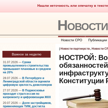
Нашли неточность или опечатку в тексте
Саморегулирование
Что тако
Новост
Новости СРО
Публикации
|
Новости партнерств
,
Новости С
Важное за неделю
НОСТРОЙ: Во
31.07.2026 —
Сроки
обязанностей
промышленного строительства
превышают плановые в среднем
инфраструкту
на 20%
28.07.2026 —
В Петербурге и
Конституции
Ленинградской области оценили
цифровую зрелость девелоперов
27.07.2026 —
В Подмосковье
проходит стратсессия по
капремонту и цифровизации ЖКХ
20.07.2026 —
Доля застройщиков,
применяющих ТИМ, достигла