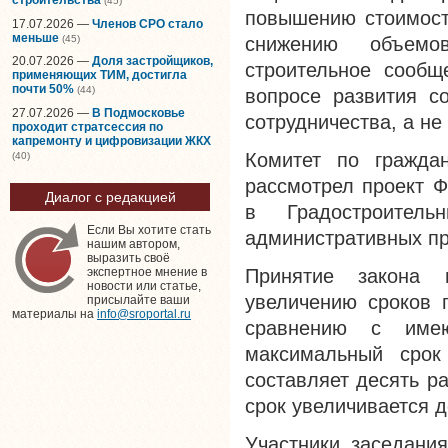
(45)
повышению стоимост
17.07.2026 —
Членов СРО стало
меньше
(45)
снижению объемо
20.07.2026 —
Доля застройщиков,
строительное сообще
применяющих ТИМ, достигла
почти 50%
(44)
вопросе развития с
27.07.2026 —
В Подмосковье
сотрудничества, а не
проходит стратсессия по
капремонту и цифровизации ЖКХ
Комитет по гражда
(40)
рассмотрел проект Ф
Диалог с редакцией
в Градостроите
Если Вы хотите стать
административных п
нашим автором,
выразить своё
Принятие закона 
экспертное мнение в
новости или статье,
увеличению сроков 
присылайте ваши
материалы на
info@sroportal.ru
сравнению с име
максимальный срок
составляет десять ра
срок увеличивается д
Участники заседани