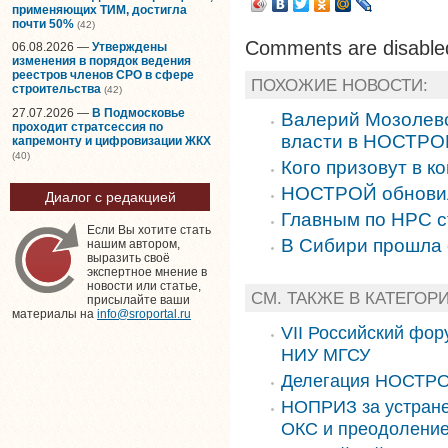
применяющих ТИМ, достигла
почти 50%
(42)
Comments are disable
06.08.2026 —
Утверждены
изменения в порядок ведения
реестров членов СРО в сфере
ПОХОЖИЕ НОВОСТИ:
строительства
(42)
27.07.2026 —
В Подмосковье
Валерий Мозолевс
проходит стратсессия по
власти в НОСТРО
капремонту и цифровизации ЖКХ
(40)
Кого призовут в к
НОСТРОЙ обновил
Диалог с редакцией
Главным по НРС с
Если Вы хотите стать
В Сибири прошла
нашим автором,
выразить своё
экспертное мнение в
новости или статье,
СМ. ТАКЖЕ В КАТЕГО
присылайте ваши
материалы на
info@sroportal.ru
VII Российский фор
НИУ МГСУ
Делегация НОСТРО
НОПРИЗ за устране
ОКС и преодоление