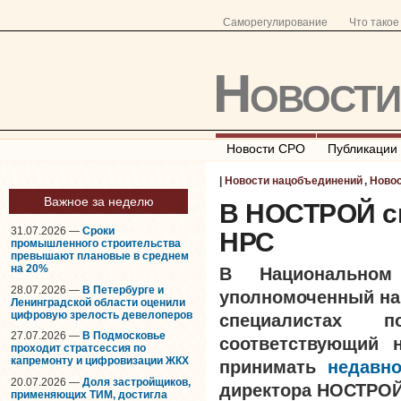
Саморегулирование
Что тако
Новост
Новости СРО
Публикации
|
Новости нацобъединений
,
Ново
Важное за неделю
В НОСТРОЙ с
31.07.2026 —
Сроки
НРС
промышленного строительства
превышают плановые в среднем
на 20%
В Национальном
28.07.2026 —
В Петербурге и
уполномоченный на 
Ленинградской области оценили
цифровую зрелость девелоперов
специалистах 
27.07.2026 —
В Подмосковье
соответствующий н
проходит стратсессия по
капремонту и цифровизации ЖКХ
принимать
недавн
20.07.2026 —
Доля застройщиков,
директора НОСТРОЙ
применяющих ТИМ, достигла