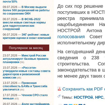
почти 50%
До сих пор решение 
09.07.2026 —
В Москве выдали
более 500 разрешений на работы
поступивших в НОСТР
по сохранению ОКН
реестра принимала
06.07.2026 —
В ФСНБ-2022
внесли новые сметные нормы
нацобъединения Н
для гидротехнических
сооружений
НОСТРОЙ Антона
06.07.2026 —
ЭКГ-рейтинг: новые
голосования
Совет 
критерии оценки и охват компаний
исполнительному дир
Популярное за месяц
На сегодняшний ден
23.07.2026 —
Минстрой России
сведения о 238 т
актуализирует базовые правила
планировки
(56)
строительства. Со
15.07.2026 —
«Россети»
законодательства в 
утвердили новые составы совета
директоров и ревизионной
не менее двух таких 
комиссии
(46)
13.07.2026 —
Провозная
способность БАМа и Транссиба
Сохранить как PDF
увеличится
(44)
17.07.2026 —
Членов СРО стало
Темы:
НОСТРОй
,
НРС
меньше
(43)
20.07.2026 —
Доля застройщиков,