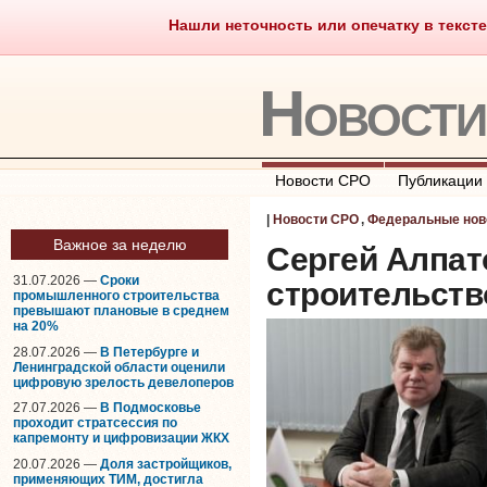
Нашли неточность или опечатку в тексте
Саморегулирование
Что тако
Новост
Новости СРО
Публикации
|
Новости СРО
,
Федеральные нов
Важное за неделю
Сергей Алпат
31.07.2026 —
Сроки
строительств
промышленного строительства
превышают плановые в среднем
на 20%
28.07.2026 —
В Петербурге и
Ленинградской области оценили
цифровую зрелость девелоперов
27.07.2026 —
В Подмосковье
проходит стратсессия по
капремонту и цифровизации ЖКХ
20.07.2026 —
Доля застройщиков,
применяющих ТИМ, достигла