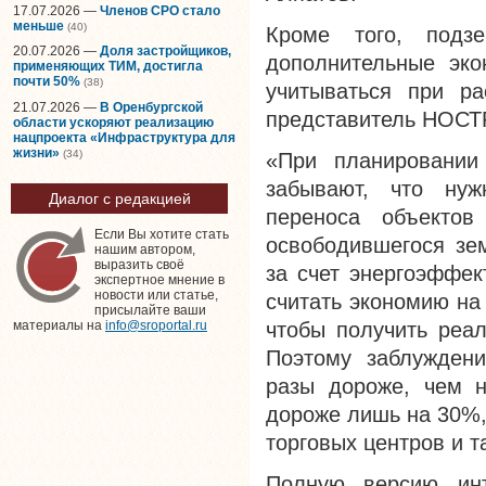
17.07.2026 —
Членов СРО стало
меньше
(40)
Кроме того, подзе
20.07.2026 —
Доля застройщиков,
дополнительные эко
применяющих ТИМ, достигла
почти 50%
(38)
учитываться при ра
21.07.2026 —
В Оренбургской
представитель НОСТ
области ускоряют реализацию
нацпроекта «Инфраструктура для
жизни»
(34)
«При планировани
забывают, что нуж
Диалог с редакцией
переноса объектов
Если Вы хотите стать
освободившегося зем
нашим автором,
выразить своё
за счет энергоэффек
экспертное мнение в
новости или статье,
считать экономию на
присылайте ваши
чтобы получить реал
материалы на
info@sroportal.ru
Поэтому заблуждени
разы дороже, чем н
дороже лишь на 30%,
торговых центров и т
Полную версию ин