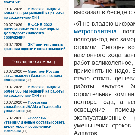
почти 50%
09.07.2026 —
В Москве выдали
высказал в беседе с
более 500 разрешений на работы
по сохранению ОКН
«Я не владею цифрам
06.07.2026 —
В ФСНБ-2022
внесли новые сметные нормы
метрополитена
полго
для гидротехнических
сооружений
полгода-год его зам
06.07.2026 —
ЭКГ-рейтинг: новые
строили. Сегодня вс
критерии оценки и охват компаний
наклонного хода зан
Популярное за месяц
работ великолепное,
применять не надо.
23.07.2026 —
Минстрой России
актуализирует базовые правила
стало стоить дешевл
планировки
(53)
работы ведутся б
09.07.2026 —
В Москве выдали
более 500 разрешений на работы
строительная компан
по сохранению ОКН
(45)
полтора года, а вс
13.07.2026 —
Провозная
способность БАМа и Транссиба
освещение поме
увеличится
(44)
эксплуатационные
15.07.2026 —
«Россети»
утвердили новые составы совета
уменьшения сроков 
директоров и ревизионной
комиссии
(41)
Алпатов.